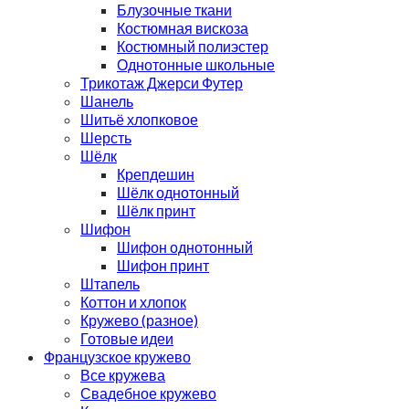
Блузочные ткани
Костюмная вискоза
Костюмный полиэстер
Однотонные школьные
Трикотаж Джерси Футер
Шанель
Шитьё хлопковое
Шерсть
Шёлк
Крепдешин
Шёлк однотонный
Шёлк принт
Шифон
Шифон однотонный
Шифон принт
Штапель
Коттон и хлопок
Кружево (разное)
Готовые идеи
Французское кружево
Все кружева
Свадебное кружево