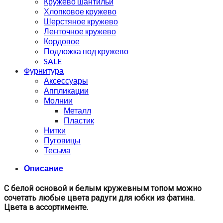
Кружево шантильи
Хлопковое кружево
Шерстяное кружево
Ленточное кружево
Кордовое
Подложка под кружево
SALE
Фурнитура
Аксессуары
Аппликации
Молнии
Металл
Пластик
Нитки
Пуговицы
Тесьма
Описание
С белой основой и белым кружевным топом можно
сочетать любые цвета радуги для юбки из фатина.
Цвета в ассортименте.