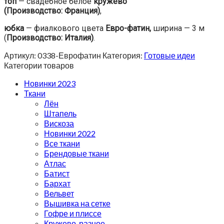
топ
— свадебное белое
кружево
(Производство: Франция)
,
юбка
— фиалкового цвета
Евро-фатин,
ширина — 3 м
(
Производство:
Италия)
.
Артикул:
0338-Еврофатин
Категория:
Готовые идеи
Категории товаров
Новинки 2023
Ткани
Лён
Штапель
Вискоза
Новинки 2022
Все ткани
Брендовые ткани
Атлас
Батист
Бархат
Вельвет
Вышивка на сетке
Гофре и плиссе
Кружево-разное