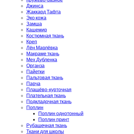
Джинса
Жаккард Тафта
Эко кожа
Замша
Кашемир
Костюмная ткань
Креп
Лён Марлёвка
Макраме ткань
Мех Дубленка
Органза
Пайетки
Пальтовая ткань
Парча
Плащёво-курточная
Плательная ткань
Подкладочная ткань
Поплин
Поплин однотонный
Поплин принт
Рубашечная ткань
Ткани для школы