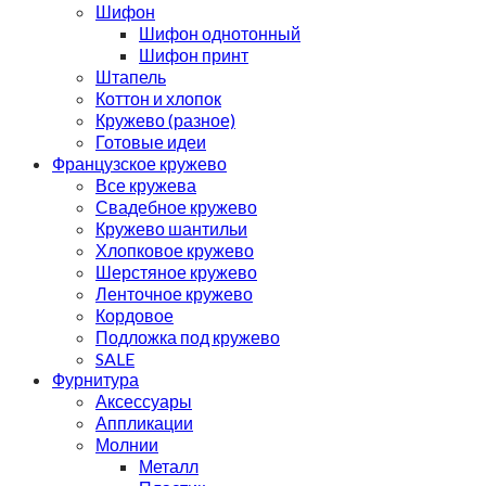
Шифон
Шифон однотонный
Шифон принт
Штапель
Коттон и хлопок
Кружево (разное)
Готовые идеи
Французское кружево
Все кружева
Свадебное кружево
Кружево шантильи
Хлопковое кружево
Шерстяное кружево
Ленточное кружево
Кордовое
Подложка под кружево
SALE
Фурнитура
Аксессуары
Аппликации
Молнии
Металл