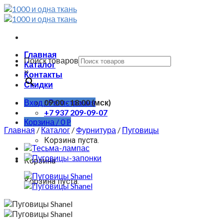
Skip
to
content
Главная
Поиск товаров
Каталог
×
Контакты
Скидки
Вход / Регистрация
09:00 - 18:00 (мск)
+7 937 209-09-07
Корзина /
0
Р
Главная
/
Каталог
/
Фурнитура
/
Пуговицы
Корзина пуста.
Корзина
Корзина пуста.