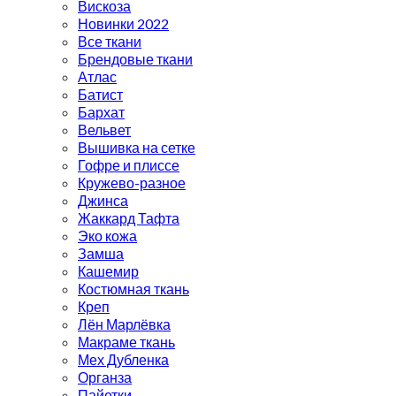
Вискоза
Новинки 2022
Все ткани
Брендовые ткани
Атлас
Батист
Бархат
Вельвет
Вышивка на сетке
Гофре и плиссе
Кружево-разное
Джинса
Жаккард Тафта
Эко кожа
Замша
Кашемир
Костюмная ткань
Креп
Лён Марлёвка
Макраме ткань
Мех Дубленка
Органза
Пайетки