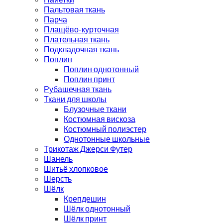
Пальтовая ткань
Парча
Плащёво-курточная
Плательная ткань
Подкладочная ткань
Поплин
Поплин однотонный
Поплин принт
Рубашечная ткань
Ткани для школы
Блузочные ткани
Костюмная вискоза
Костюмный полиэстер
Однотонные школьные
Трикотаж Джерси Футер
Шанель
Шитьё хлопковое
Шерсть
Шёлк
Крепдешин
Шёлк однотонный
Шёлк принт