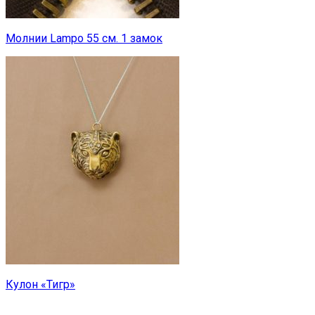
Молнии Lampo 55 см. 1 замок
Кулон «Тигр»