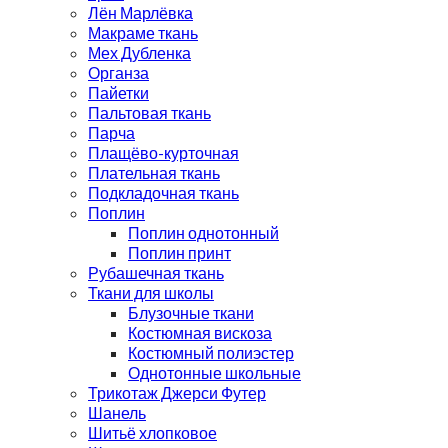
Лён Марлёвка
Макраме ткань
Мех Дубленка
Органза
Пайетки
Пальтовая ткань
Парча
Плащёво-курточная
Плательная ткань
Подкладочная ткань
Поплин
Поплин однотонный
Поплин принт
Рубашечная ткань
Ткани для школы
Блузочные ткани
Костюмная вискоза
Костюмный полиэстер
Однотонные школьные
Трикотаж Джерси Футер
Шанель
Шитьё хлопковое