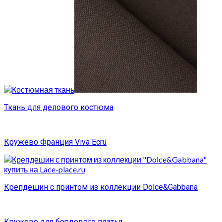
Ткань для делового костюма
Кружево Франция Viva Ecru
Крепдешин с принтом из коллекции Dolce&Gabbana
Кружево для бордового платья