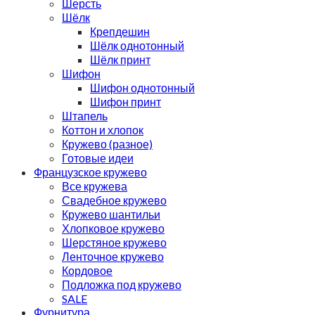
Шерсть
Шёлк
Крепдешин
Шёлк однотонный
Шёлк принт
Шифон
Шифон однотонный
Шифон принт
Штапель
Коттон и хлопок
Кружево (разное)
Готовые идеи
Французское кружево
Все кружева
Свадебное кружево
Кружево шантильи
Хлопковое кружево
Шерстяное кружево
Ленточное кружево
Кордовое
Подложка под кружево
SALE
Фурнитура