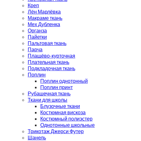
Креп
Лён Марлёвка
Макраме ткань
Мех Дубленка
Органза
Пайетки
Пальтовая ткань
Парча
Плащёво-курточная
Плательная ткань
Подкладочная ткань
Поплин
Поплин однотонный
Поплин принт
Рубашечная ткань
Ткани для школы
Блузочные ткани
Костюмная вискоза
Костюмный полиэстер
Однотонные школьные
Трикотаж Джерси Футер
Шанель