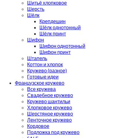
Шитьё хлопковое
Шерсть
Шёлк
Крепдешин
Шёлк однотонный
Шёлк принт
Шифон
Шифон однотонный
Шифон принт
Штапель
Коттон и хлопок
Кружево (разное)
Готовые идеи
Французское кружево
Все кружева
Свадебное кружево
Кружево шантильи
Хлопковое кружево
Шерстяное кружево
Ленточное кружево
Кордовое
Подложка под кружево