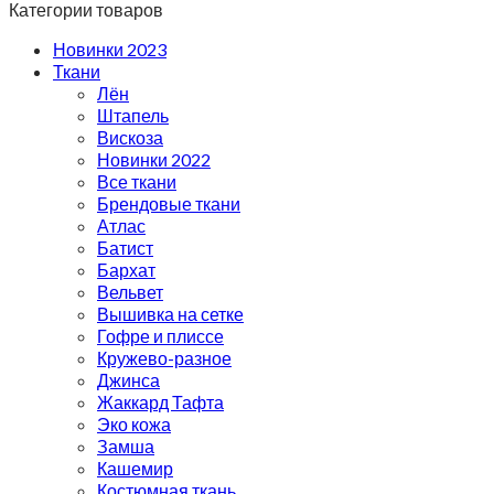
Категории товаров
Новинки 2023
Ткани
Лён
Штапель
Вискоза
Новинки 2022
Все ткани
Брендовые ткани
Атлас
Батист
Бархат
Вельвет
Вышивка на сетке
Гофре и плиссе
Кружево-разное
Джинса
Жаккард Тафта
Эко кожа
Замша
Кашемир
Костюмная ткань