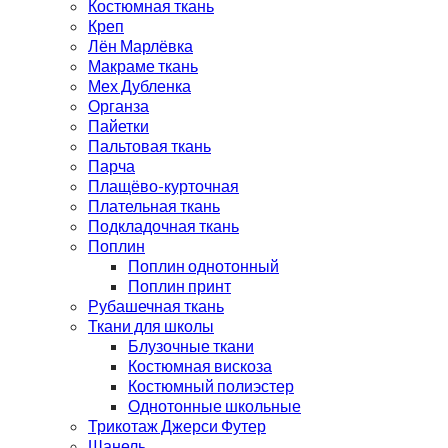
Костюмная ткань
Креп
Лён Марлёвка
Макраме ткань
Мех Дубленка
Органза
Пайетки
Пальтовая ткань
Парча
Плащёво-курточная
Плательная ткань
Подкладочная ткань
Поплин
Поплин однотонный
Поплин принт
Рубашечная ткань
Ткани для школы
Блузочные ткани
Костюмная вискоза
Костюмный полиэстер
Однотонные школьные
Трикотаж Джерси Футер
Шанель