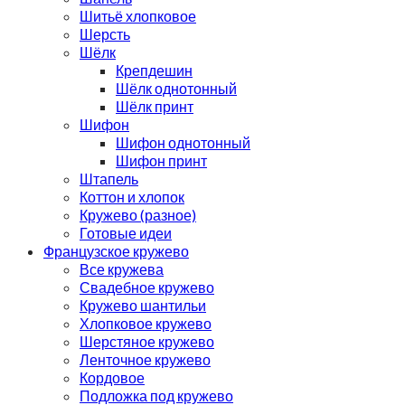
Шитьё хлопковое
Шерсть
Шёлк
Крепдешин
Шёлк однотонный
Шёлк принт
Шифон
Шифон однотонный
Шифон принт
Штапель
Коттон и хлопок
Кружево (разное)
Готовые идеи
Французское кружево
Все кружева
Свадебное кружево
Кружево шантильи
Хлопковое кружево
Шерстяное кружево
Ленточное кружево
Кордовое
Подложка под кружево