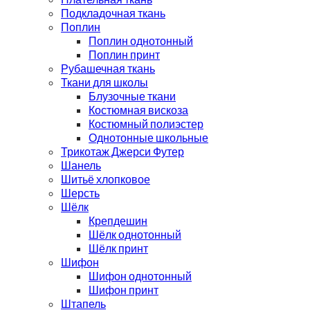
Подкладочная ткань
Поплин
Поплин однотонный
Поплин принт
Рубашечная ткань
Ткани для школы
Блузочные ткани
Костюмная вискоза
Костюмный полиэстер
Однотонные школьные
Трикотаж Джерси Футер
Шанель
Шитьё хлопковое
Шерсть
Шёлк
Крепдешин
Шёлк однотонный
Шёлк принт
Шифон
Шифон однотонный
Шифон принт
Штапель