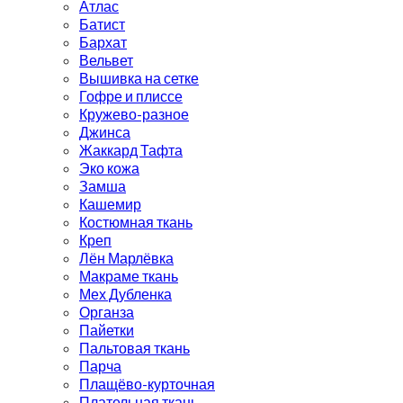
Атлас
Батист
Бархат
Вельвет
Вышивка на сетке
Гофре и плиссе
Кружево-разное
Джинса
Жаккард Тафта
Эко кожа
Замша
Кашемир
Костюмная ткань
Креп
Лён Марлёвка
Макраме ткань
Мех Дубленка
Органза
Пайетки
Пальтовая ткань
Парча
Плащёво-курточная
Плательная ткань