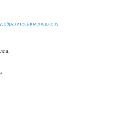
, обратитесь к менеджеру
лла.
а