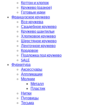
Коттон и хлопок
Кружево (разное)
Готовые идеи
Французское кружево
Все кружева
Свадебное кружево
Кружево шантильи
Хлопковое кружево
Шерстяное кружево
Ленточное кружево
Кордовое
Подложка под кружево
SALE
Фурнитура
Аксессуары
Аппликации
Молнии
Металл
Пластик
Нитки
Пуговицы
Тесьма