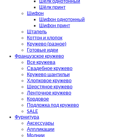
Шёлк однотонный
Шёлк принт
Шифон
Шифон однотонный
Шифон принт
Штапель
Коттон и хлопок
Кружево (разное)
Готовые идеи
Французское кружево
Все кружева
Свадебное кружево
Кружево шантильи
Хлопковое кружево
Шерстяное кружево
Ленточное кружево
Кордовое
Подложка под кружево
SALE
Фурнитура
Аксессуары
Аппликации
Молнии