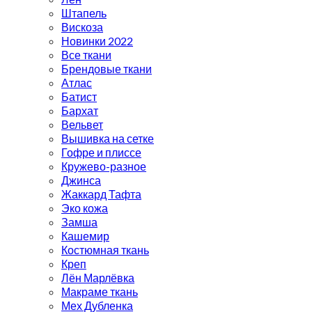
Штапель
Вискоза
Новинки 2022
Все ткани
Брендовые ткани
Атлас
Батист
Бархат
Вельвет
Вышивка на сетке
Гофре и плиссе
Кружево-разное
Джинса
Жаккард Тафта
Эко кожа
Замша
Кашемир
Костюмная ткань
Креп
Лён Марлёвка
Макраме ткань
Мех Дубленка