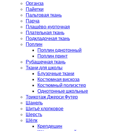
Органза
Пайетки
Пальтовая ткань
Парча
Плащёво-курточная
Плательная ткань
Подкладочная ткань
Поплин
Поплин однотонный
Поплин принт
Рубашечная ткань
Ткани для школы
Блузочные ткани
Костюмная вискоза
Костюмный полиэстер
Однотонные школьные
Трикотаж Джерси Футер
Шанель
Шитьё хлопковое
Шерсть
Шёлк
Крепдешин